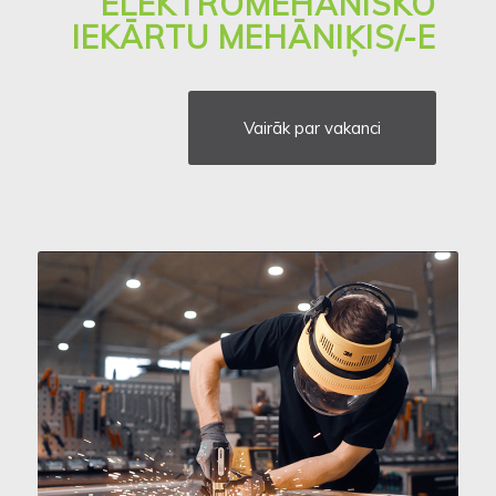
ELEKTROMEHĀNISKO
IEKĀRTU MEHĀNIĶIS/-E
Vairāk par vakanci