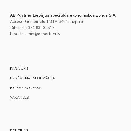
AE Partner Liepājas speciālās ekonomiskās zonas SIA
Adrese: Ganību iela 1/3,LV-3401, Liepāja
Tālrunis: +371 63401817
E-pasts: main@aepartner.lv
PAR MUMS
UZŅĒMUMA INFORMĀCIJA
RĪCĪBAS KODEKSS
VAKANCES
POLITIKAS