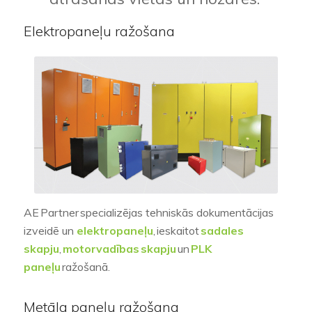
Elektropaneļu ražošana
AE
Partner
specializējas tehniskās dokumentācijas
izveidē un
elektropaneļu
,
ieskaitot
sadales
skapju
,
motorvadības
skapju
un
PLK
paneļu
ražošanā.
Metāla paneļu ražošana