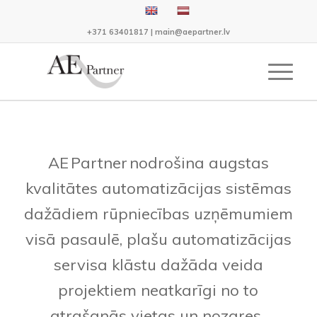
+371 63401817
|
main@aepartner.lv
AE
Partner
nodrošina augstas
kvalitātes automatizācijas sistēmas
dažādiem rūpniecības uzņēmumiem
visā pasaulē, plašu automatizācijas
servisa klāstu dažāda veida
projektiem neatkarīgi no to
atrašanās vietas un nozares.