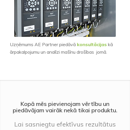
Uzņēmums AE
Partner
piedāvā
konsultācijas
kā
ārpakalpojumu un
analīzi
mašīn
u
drošības jomā.
Kopā mēs pievienojam vērtību un
piedāvājam vairāk nekā tikai produktu.
Lai sasniegtu efektīvus rezultātus